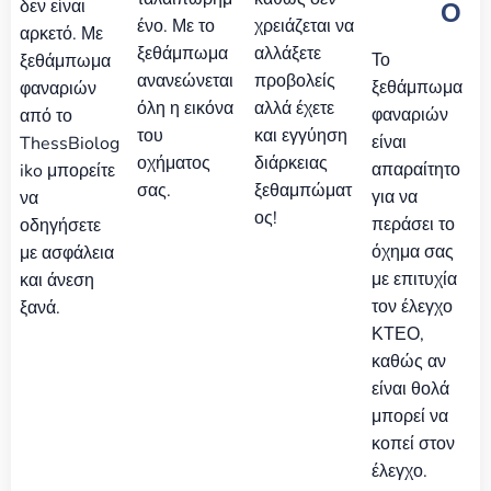
δεν είναι
Ο
ένο. Με το
χρειάζεται να
αρκετό. Με
ξεθάμπωμα
αλλάξετε
Το
ξεθάμπωμα
ανανεώνεται
προβολείς
ξεθάμπωμα
φαναριών
όλη η εικόνα
αλλά έχετε
φαναριών
από το
του
και εγγύηση
είναι
ThessBiolog
οχήματος
διάρκειας
απαραίτητο
iko μπορείτε
σας.
ξεθαμπώματ
για να
να
ος!
περάσει το
οδηγήσετε
όχημα σας
με ασφάλεια
με επιτυχία
και άνεση
τον έλεγχο
ξανά.
ΚΤΕΟ,
καθώς αν
είναι θολά
μπορεί να
κοπεί στον
έλεγχο.