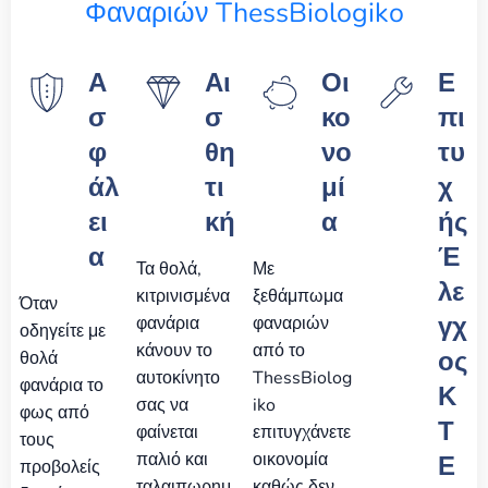
Φαναριών ThessBiologiko
Α
Αι
Οι
Ε
σ
σ
κο
πι
φ
θη
νο
τυ
άλ
τι
μί
χ
ει
κή
α
ής
α
Έ
Τα θολά,
Με
λε
κιτρινισμένα
ξεθάμπωμα
Όταν
γχ
φανάρια
φαναριών
οδηγείτε με
κάνουν το
από το
ος
θολά
αυτοκίνητο
ThessBiolog
φανάρια το
Κ
σας να
iko
φως από
Τ
φαίνεται
επιτυγχάνετε
τους
παλιό και
οικονομία
Ε
προβολείς
ταλαιπωρημ
καθώς δεν