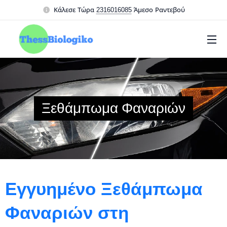
Κάλεσε Τώρα
2316016085
Άμεσο Ραντεβού
Ξεθάμπωμα Φαναριών
Εγγυημένο Ξεθάμπωμα
Φαναριών στη