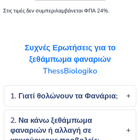
Στις τιμές δεν συμπεριλαμβάνεται ΦΠΑ 24%.
Συχνές Ερωτήσεις για το
ξεθάμπωμα φαναριών
ThessBiologiko
1. Γιατί θολώνουν τα Φανάρια;
Οι προβολείς των αυτοκινήτων είναι πλέον
κατασκευασμένοι από πλαστικό πετυγχάνοντας
2. Να κάνω ξεθάμπωμα
μεγαλύτερη ασφάλεια και αντοχή με μικρό βάρος
φαναριών ή αλλαγή σε
και κόστος. Όμως η έκθεση τους στον ήλιο και τις